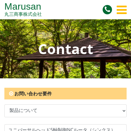
Marusan
丸三商事株式会社
Contact
お問い合わせ要件