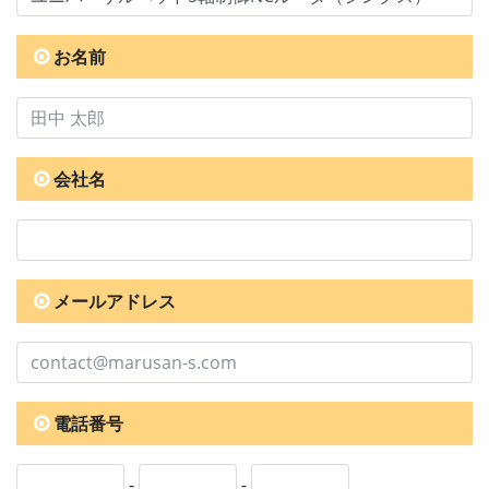
お名前
会社名
メールアドレス
電話番号
-
-