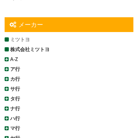
メーカー
ミツトヨ
株式会社ミツトヨ
A-Z
ア行
カ行
サ行
タ行
ナ行
ハ行
マ行