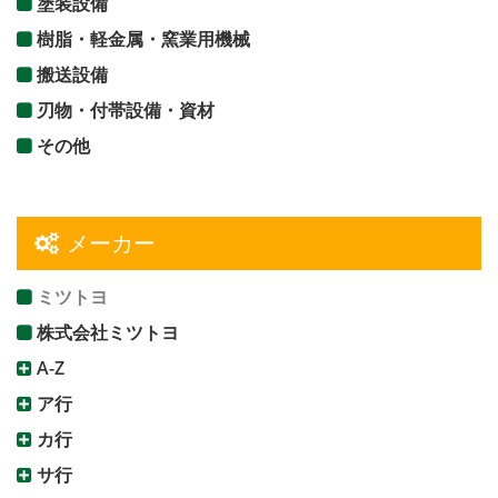
塗装設備
樹脂・軽金属・窯業用機械
搬送設備
刃物・付帯設備・資材
その他
メーカー
ミツトヨ
株式会社ミツトヨ
A-Z
ア行
カ行
サ行