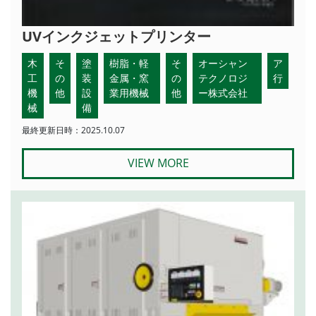
UVインクジェットプリンター
木
そ
塗
樹脂・軽
そ
オーシャン
ア
工
の
装
金属・窯
の
テクノロジ
行
機
他
設
業用機械
他
ー株式会社
械
備
最終更新日時：2025.10.07
VIEW MORE