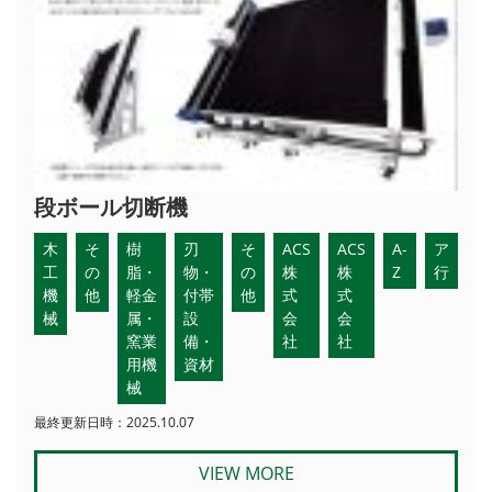
段ボール切断機
木
そ
樹
刃
そ
ACS
ACS
A-
ア
工
の
脂・
物・
の
株
株
Z
行
機
他
軽金
付帯
他
式
式
械
属・
設
会
会
窯業
備・
社
社
用機
資材
械
最終更新日時：2025.10.07
VIEW MORE