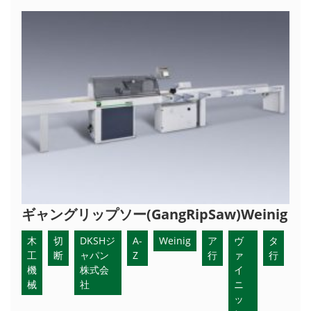
ギャングリップソー(GangRipSaw)Weinig
木
切
DKSHジ
A-
Weinig
ア
ヴ
タ
工
断
ャパン
Z
行
ァ
行
機
株式会
イ
械
社
ニ
ッ