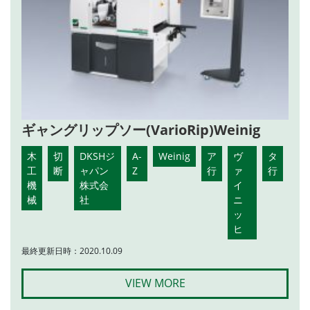
ギャングリップソー(VarioRip)Weinig
木
切
DKSHジ
A-
Weinig
ア
ヴ
タ
工
断
ャパン
Z
行
ァ
行
機
株式会
イ
械
社
ニ
ッ
ヒ
最終更新日時：2020.10.09
VIEW MORE