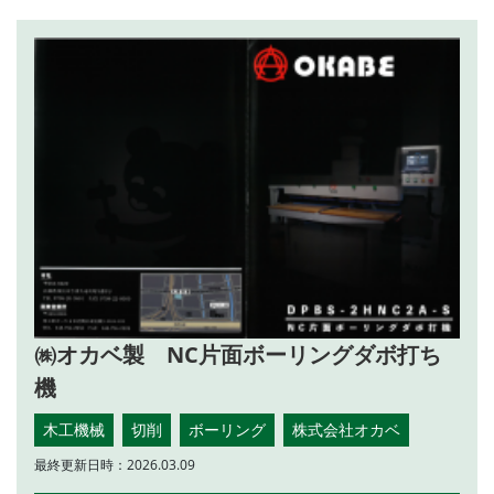
㈱オカベ製 NC片面ボーリングダボ打ち
機
木工機械
切削
ボーリング
株式会社オカベ
最終更新日時：2026.03.09