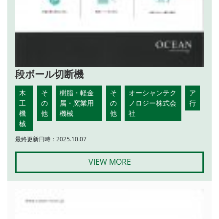
段ボール切断機
木
そ
樹脂・軽金
そ
オーシャンテク
ア
工
の
属・窯業用
の
ノロジー株式会
行
機
他
機械
他
社
械
最終更新日時：2025.10.07
VIEW MORE