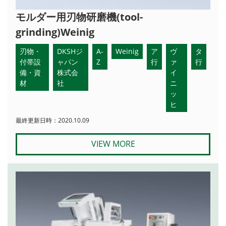
モルダー用刃物研磨機(tool-
grinding)Weinig
刃物・
DKSHジ
A-
Weinig
ア
ヴ
タ
付帯設
ャパン
Z
行
ァ
行
備・資
株式会
イ
材
社
ニ
ッ
ヒ
最終更新日時：2020.10.09
VIEW MORE